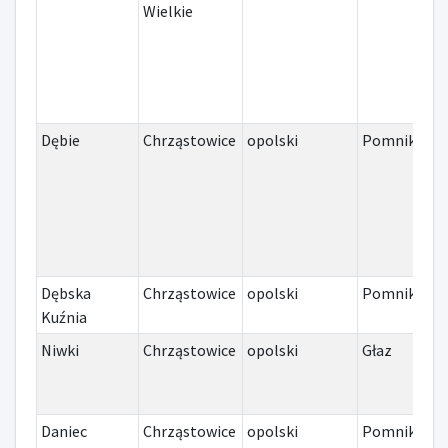
Wielkie
Dębie
Chrząstowice
opolski
Pomnik
I
Dębska
Chrząstowice
opolski
Pomnik
I
Kuźnia
Niwki
Chrząstowice
opolski
Głaz
I
Daniec
Chrząstowice
opolski
Pomnik
I