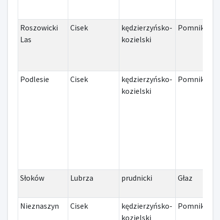
Roszowicki
Cisek
kędzierzyńsko-
Pomnik
I
Las
kozielski
Podlesie
Cisek
kędzierzyńsko-
Pomnik
I
kozielski
Słoków
Lubrza
prudnicki
Głaz
I
Nieznaszyn
Cisek
kędzierzyńsko-
Pomnik
I
kozielski