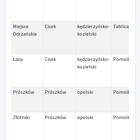
Miejsce
Cisek
kędzierzyńsko-
Tablica
I
Odrzańskie
kozielski
Łany
Cisek
kędzierzyńsko-
Pomnik
I
kozielski
Prószków
Prószków
opolski
Pomnik
I
Złotniki
Prószków
opolski
Pomnik
I