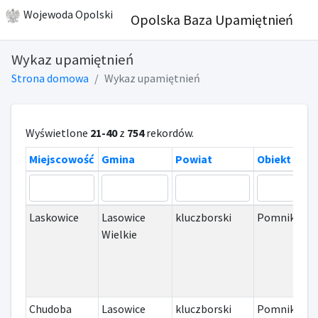
Wojewoda Opolski
Opolska Baza Upamiętnień
Wykaz upamiętnień
Strona domowa
Wykaz upamiętnień
Wyświetlone
21-40
z
754
rekordów.
Miejscowość
Gmina
Powiat
Obiekt
Laskowice
Lasowice
kluczborski
Pomnik
I
Wielkie
Chudoba
Lasowice
kluczborski
Pomnik
I