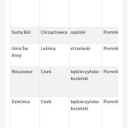
Suchy Bór
Chrząstowice
opolski
Pomnik
I
Góra Św.
Leśnica
strzelecki
Pomnik
I
Anny
Roszowice
Cisek
kędzierzyńsko-
Pomnik
I
kozielski
Dzielnica
Cisek
kędzierzyńsko-
Pomnik
I
kozielski