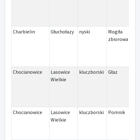
Charbielin
Głuchołazy
nyski
Mogiła
II 
zbiorowa
Chocianowice
Lasowice
kluczborski
Głaz
I w
Wielkie
Chocianowice
Lasowice
kluczborski
Pomnik
II 
Wielkie