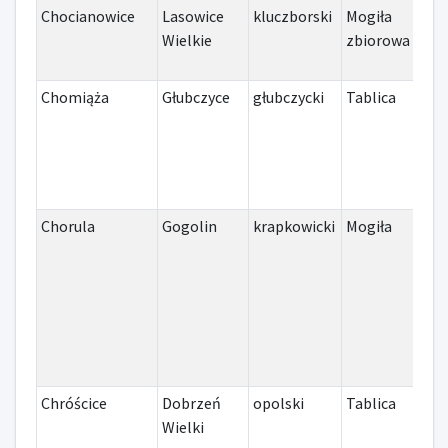
Chocianowice
Lasowice
kluczborski
Mogiła
II 
Wielkie
zbiorowa
Chomiąża
Głubczyce
głubczycki
Tablica
I w
Chorula
Gogolin
krapkowicki
Mogiła
III
ślą
Chróścice
Dobrzeń
opolski
Tablica
Inn
Wielki