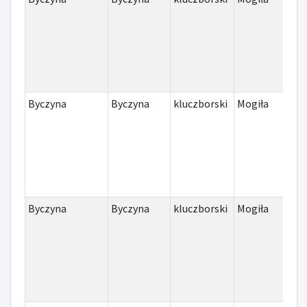
Byczyna
Byczyna
kluczborski
Mogiła
I w
Byczyna
Byczyna
kluczborski
Mogiła
I w