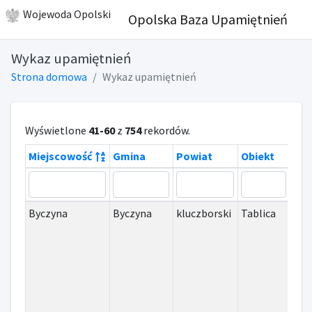
Wojewoda Opolski
Opolska Baza Upamiętnień
Wykaz upamiętnień
Strona domowa
Wykaz upamiętnień
Wyświetlone
41-60
z
754
rekordów.
Miejscowość
Gmina
Powiat
Obiekt
Okr
Byczyna
Byczyna
kluczborski
Tablica
II 