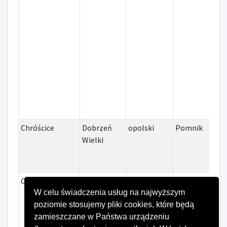
Chróścice
Dobrzeń
opolski
Pomnik
I i 
Wielki
świ
Chróścice
Dobrzeń
opolski
Mogiła
II 
W celu świadczenia usług na najwyższym
Wielki
zbiorowa
poziomie stosujemy pliki cookies, które będą
zamieszczane w Państwa urządzeniu