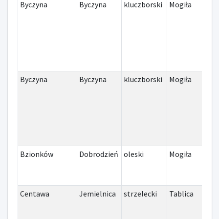
Byczyna
Byczyna
kluczborski
Mogiła
I w
Byczyna
Byczyna
kluczborski
Mogiła
Inn
Bzionków
Dobrodzień
oleski
Mogiła
II 
Centawa
Jemielnica
strzelecki
Tablica
II 