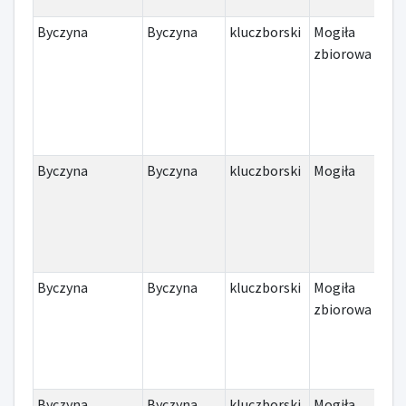
Byczyna
Byczyna
kluczborski
Mogiła
II 
zbiorowa
Byczyna
Byczyna
kluczborski
Mogiła
III
ślą
Byczyna
Byczyna
kluczborski
Mogiła
II 
zbiorowa
Byczyna
Byczyna
kluczborski
Mogiła
I w