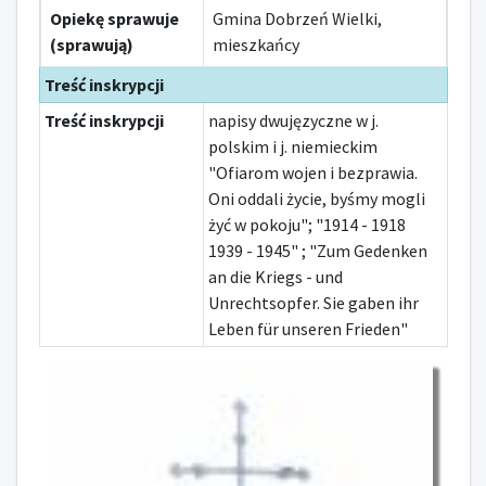
Opiekę sprawuje
Gmina Dobrzeń Wielki,
(sprawują)
mieszkańcy
Treść inskrypcji
Treść inskrypcji
napisy dwujęzyczne w j.
polskim i j. niemieckim
"Ofiarom wojen i bezprawia.
Oni oddali życie, byśmy mogli
żyć w pokoju"; "1914 - 1918
1939 - 1945" ; "Zum Gedenken
an die Kriegs - und
Unrechtsopfer. Sie gaben ihr
Leben für unseren Frieden"