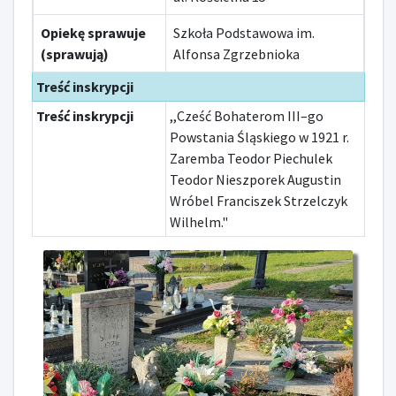
Opiekę sprawuje
Szkoła Podstawowa im.
(sprawują)
Alfonsa Zgrzebnioka
Treść inskrypcji
Treść inskrypcji
,,Cześć Bohaterom III–go
Powstania Śląskiego w 1921 r.
Zaremba Teodor Piechulek
Teodor Nieszporek Augustin
Wróbel Franciszek Strzelczyk
Wilhelm."