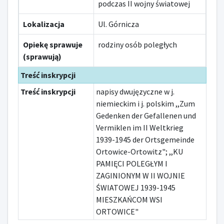
podczas II wojny światowej
Lokalizacja
Ul. Górnicza
Opiekę sprawuje
rodziny osób poległych
(sprawują)
Treść inskrypcji
Treść inskrypcji
napisy dwujęzyczne w j.
niemieckim i j. polskim ,,Zum
Gedenken der Gefallenen und
Vermiklen im II Weltkrieg
1939-1945 der Ortsgemeinde
Ortowice-Ortowitz"; ,,KU
PAMIĘCI POLEGŁYM I
ZAGINIONYM W II WOJNIE
ŚWIATOWEJ 1939-1945
MIESZKAŃCOM WSI
ORTOWICE"