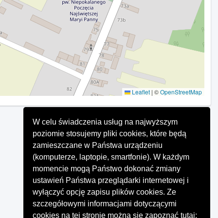
Leaflet
|
©
OpenStreetMap
W celu świadczenia usług na najwyższym
poziomie stosujemy pliki cookies, które będą
zamieszczane w Państwa urządzeniu
(komputerze, laptopie, smartfonie). W każdym
momencie mogą Państwo dokonać zmiany
ustawień Państwa przeglądarki internetowej i
wyłączyć opcję zapisu plików cookies. Ze
szczegółowymi informacjami dotyczącymi
cookies na tej stronie można się zapoznać tutaj: