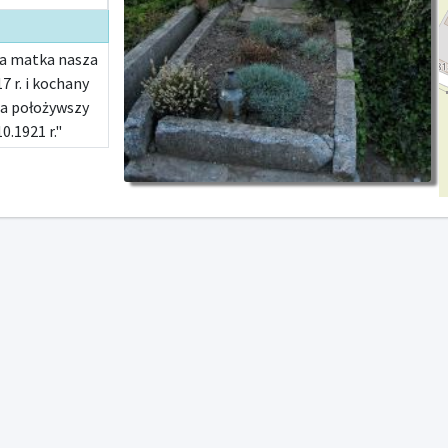
na matka nasza
7 r. i kochany
ta położywszy
0.1921 r."