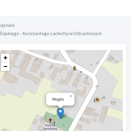
iętnień
Śląskiego - Konstantego Lachotty w Olbrachcicach
+
−
×
Mogiła