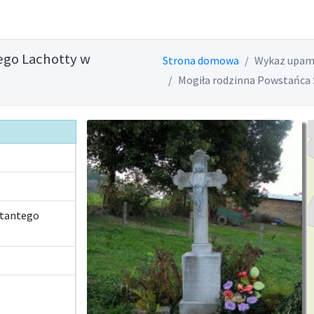
ego Lachotty w
Strona domowa
Wykaz upam
Mogiła rodzinna Powstańca 
stantego