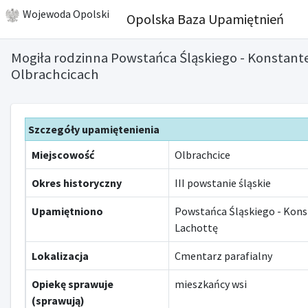
Wojewoda Opolski
Opolska Baza Upamiętnień
Mogiła rodzinna Powstańca Śląskiego - Konstant
Olbrachcicach
Szczegóły upamiętenienia
Miejscowość
Olbrachcice
Okres historyczny
III powstanie śląskie
Upamiętniono
Powstańca Śląskiego - Kon
Lachottę
Lokalizacja
Cmentarz parafialny
Opiekę sprawuje
mieszkańcy wsi
(sprawują)