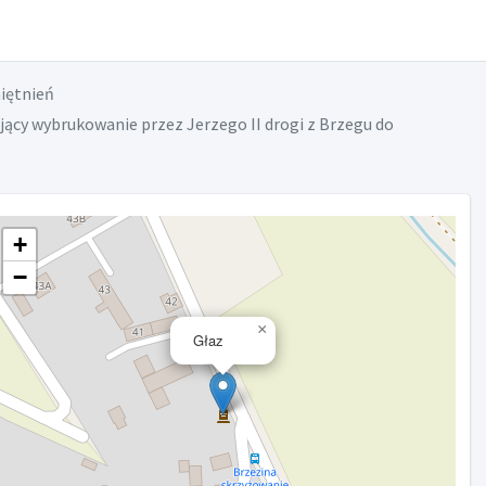
iętnień
jący wybrukowanie przez Jerzego II drogi z Brzegu do
+
−
×
Głaz