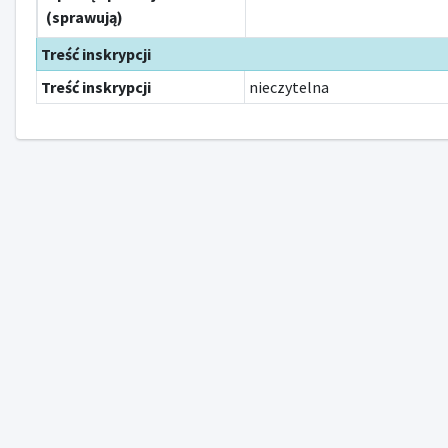
(sprawują)
Treść inskrypcji
Treść inskrypcji
nieczytelna