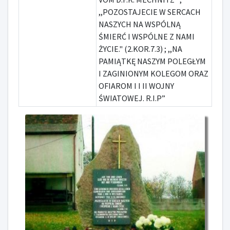
,,POZOSTAJECIE W SERCACH
NASZYCH NA WSPÓLNĄ
ŚMIERĆ I WSPÓLNE Z NAMI
ŻYCIE." (2.KOR.7.3) ; ,,NA
PAMIĄTKĘ NASZYM POLEGŁYM
I ZAGINIONYM KOLEGOM ORAZ
OFIAROM I I II WOJNY
ŚWIATOWEJ. R.I.P”