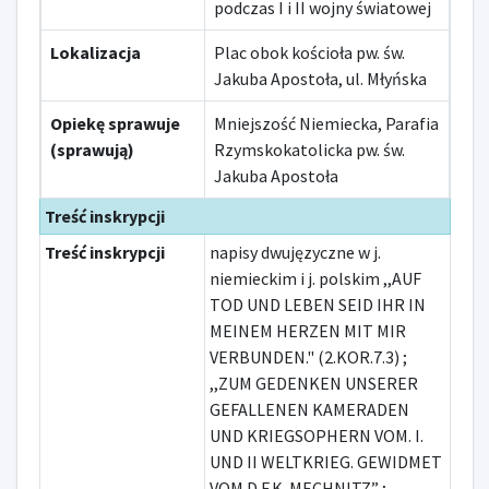
podczas I i II wojny światowej
Lokalizacja
Plac obok kościoła pw. św.
Jakuba Apostoła, ul. Młyńska
Opiekę sprawuje
Mniejszość Niemiecka, Parafia
(sprawują)
Rzymskokatolicka pw. św.
Jakuba Apostoła
Treść inskrypcji
Treść inskrypcji
napisy dwujęzyczne w j.
niemieckim i j. polskim ,,AUF
TOD UND LEBEN SEID IHR IN
MEINEM HERZEN MIT MIR
VERBUNDEN." (2.KOR.7.3) ;
,,ZUM GEDENKEN UNSERER
GEFALLENEN KAMERADEN
UND KRIEGSOPHERN VOM. I.
UND II WELTKRIEG. GEWIDMET
VOM D.F.K. MECHNITZ” ;